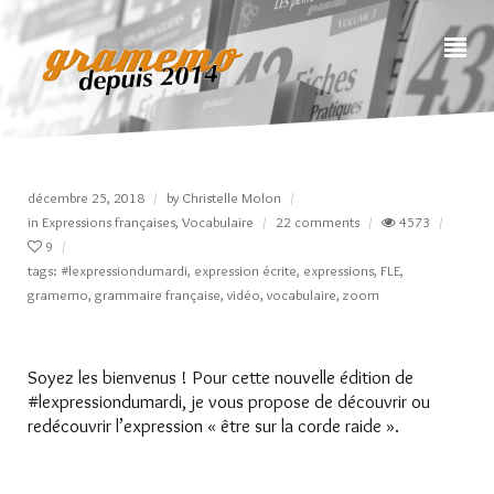
décembre 25, 2018
by
Christelle Molon
in
Expressions françaises
,
Vocabulaire
22 comments
4573
9
tags:
#lexpressiondumardi
,
expression écrite
,
expressions
,
FLE
,
gramemo
,
grammaire française
,
vidéo
,
vocabulaire
,
zoom
Soyez les bienvenus ! Pour cette nouvelle édition de
#lexpressiondumardi, je vous propose de découvrir ou
redécouvrir l’expression « être sur la corde raide ».