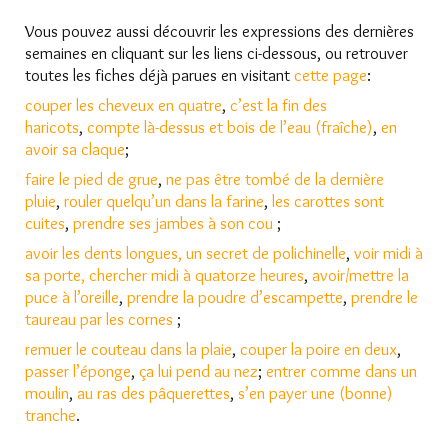
Vous pouvez aussi découvrir les expressions des dernières
semaines en cliquant sur les liens ci-dessous, ou retrouver
toutes les fiches déjà parues en visitant
cette page
:
couper les cheveux en quatre
,
c’est la fin des
haricots
,
compte là-dessus et bois de l’eau (fraîche)
,
en
avoir sa claque
;
faire le pied de grue
,
ne pas être tombé de la dernière
pluie
,
rouler quelqu’un dans la farine
,
les carottes sont
cuites
,
prendre ses jambes à son cou
;
avoir les dents longues
, un secret de polichinelle
,
voir midi à
sa porte
, chercher midi à quatorze heures
,
avoir/mettre la
puce à l’oreille
,
prendre la poudre d’escampette
,
prendre le
taureau par les cornes
;
remuer le couteau dans la plaie
,
couper la poire en deux
,
passer l’éponge
,
ça lui pend au nez
;
entrer comme dans un
moulin
,
au ras des pâquerettes
,
s’en payer une (bonne)
tranche
.