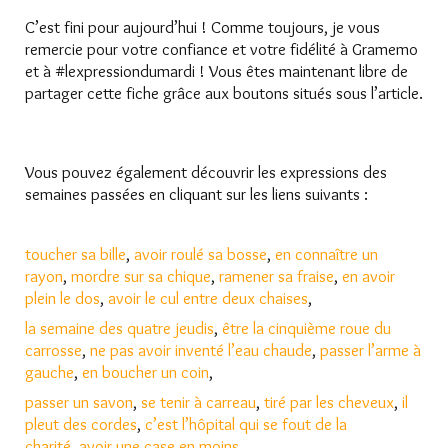
C’est fini pour aujourd’hui ! Comme toujours, je vous
remercie pour votre confiance et votre fidélité à Gramemo
et à #lexpressiondumardi ! Vous êtes maintenant libre de
partager cette fiche grâce aux boutons situés sous l’article.
Vous pouvez également découvrir les expressions des
semaines passées en cliquant sur les liens suivants :
toucher sa bille
,
avoir roulé sa bosse
,
en connaître un
rayon
,
mordre sur sa chique
,
ramener sa fraise
,
en avoir
plein le dos
,
avoir le cul entre deux chaises
,
la semaine des quatre jeudis
,
être la cinquième roue du
carrosse
,
ne pas avoir inventé l’eau chaude
,
passer l’arme à
gauche
,
en boucher un coin
,
passer un savon
,
se tenir à carreau
,
tiré par les cheveux
,
il
pleut des cordes
,
c’est l’hôpital qui se fout de la
charité
,
avoir une case en moins
,