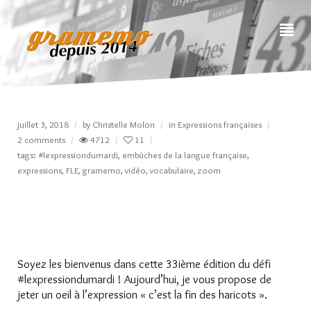
juillet 3, 2018
by
Christelle Molon
in
Expressions françaises
2 comments
4712
11
tags:
#lexpressiondumardi
,
embûches de la langue française
,
expressions
,
FLE
,
gramemo
,
vidéo
,
vocabulaire
,
zoom
Soyez les bienvenus dans cette 33ième édition du défi
#lexpressiondumardi ! Aujourd’hui, je vous propose de
jeter un oeil à l’expression « c’est la fin des haricots ».