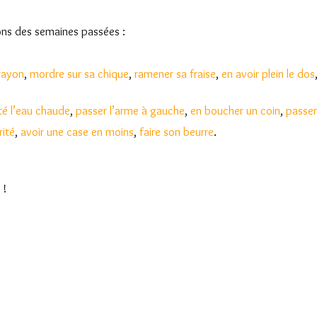
ions des semaines passées :
rayon
,
mordre sur sa chique
,
ramener sa fraise
,
en avoir plein le dos
té l’eau chaude
,
passer l’arme à gauche
,
en boucher un coin
,
passer
rité
,
avoir une case en moins
,
faire son beurre
.
 !