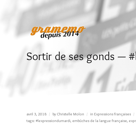
Sortir de ses gonds — 
avril 3, 2018
by
Christelle Molon
in
Expressions françaises
tags:
#lexpressiondumardi
,
embûches de la langue française
,
expr