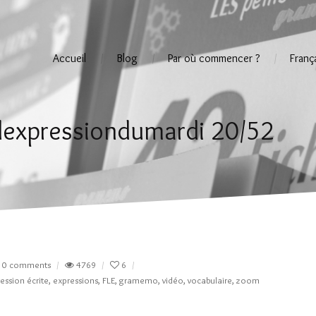
Accueil
Blog
Par où commencer ?
Franç
#lexpressiondumardi 20/52
0 comments
4769
6
ession écrite
,
expressions
,
FLE
,
gramemo
,
vidéo
,
vocabulaire
,
zoom