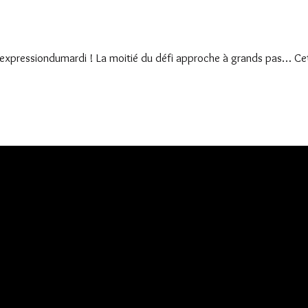
lexpressiondumardi ! La moitié du défi approche à grands pas… Cet