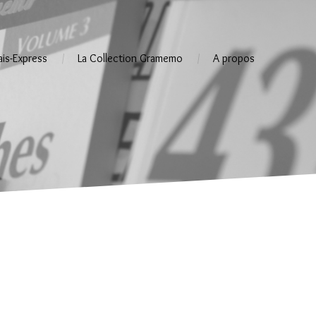
ais-Express
La Collection Gramemo
A propos