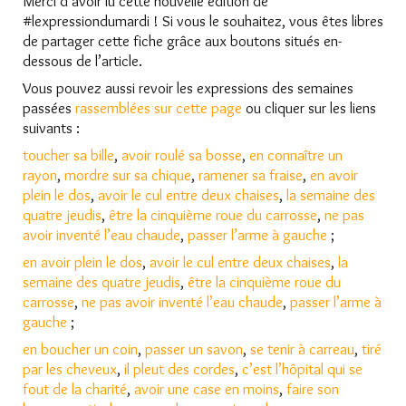
Merci d’avoir lu cette nouvelle édition de
#lexpressiondumardi ! Si vous le souhaitez, vous êtes libres
de partager cette fiche grâce aux boutons situés en-
dessous de l’article.
Vous pouvez aussi revoir les expressions des semaines
passées
rassemblées sur cette page
ou cliquer sur les liens
suivants :
toucher sa bille
,
avoir roulé sa bosse
,
en connaître un
rayon
,
mordre sur sa chique
,
ramener sa fraise
,
en avoir
plein le dos
,
avoir le cul entre deux chaises
,
la semaine des
quatre jeudis
,
être la cinquième roue du carrosse
,
ne pas
avoir inventé l’eau chaude
,
passer l’arme à gauche
;
en avoir plein le dos
,
avoir le cul entre deux chaises
,
la
semaine des quatre jeudis
,
être la cinquième roue du
carrosse
,
ne pas avoir inventé l’eau chaude
,
passer l’arme à
gauche
;
en boucher un coin
,
passer un savon
,
se tenir à carreau
,
tiré
par les cheveux
,
il pleut des cordes
,
c’est l’hôpital qui se
fout de la charité
,
avoir une case en moins
,
faire son