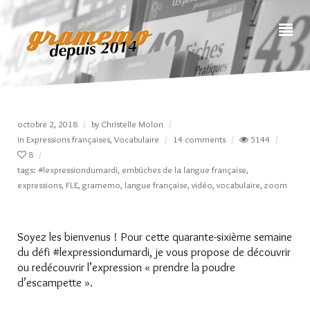
octobre 2, 2018
by
Christelle Molon
in
Expressions françaises
,
Vocabulaire
14 comments
5144
8
tags:
#lexpressiondumardi
,
embûches de la langue française
,
expressions
,
FLE
,
gramemo
,
langue française
,
vidéo
,
vocabulaire
,
zoom
Soyez les bienvenus ! Pour cette quarante-sixième semaine
du défi #lexpressiondumardi, je vous propose de découvrir
ou redécouvrir l’expression « prendre la poudre
d’escampette ».