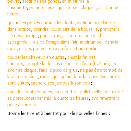
beurre
,
sortir de ses gonds
,
en avoir ras la
casquette
,
prendre ses cliques et ses claques
,
à la bonne
heure
;
quand les poules auront des dents
,
avoir un polichinelle
dans le tiroir
,
prendre (ou avoir) de la bouteille
,
prendre la
clé des champs
,
parler français comme une vache
espagnole
,
il y a de l’orage dans l’air
,
avoir un poil dans la
main
,
ne pas pouvoir être au four et au moulin
;
couper les cheveux en quatre
,
c’est la fin des
haricots
,
compte là-dessus et bois de l’eau (fraîche)
,
en
avoir sa claque
,
faire le pied de grue
,
ne pas être tombé de
la dernière pluie
,
rouler quelqu’un dans la farine
,
les carottes
sont cuites
,
prendre ses jambes à son cou
;
avoir les dents longues
, un secret de polichinelle
,
voir midi à
sa porte
, chercher midi à quatorze heures
,
avoir/mettre la
puce à l’oreille
.
Bonne lecture et à bientôt pour de nouvelles fiches !