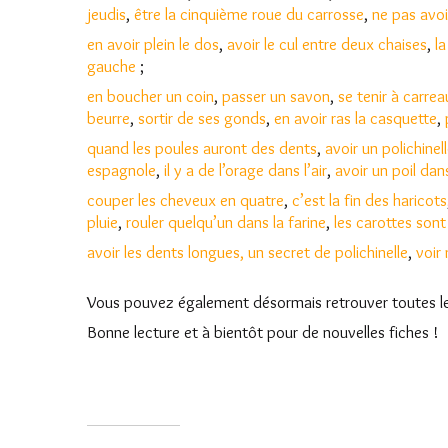
jeudis
,
être la cinquième roue du carrosse
,
ne pas avoi
en avoir plein le dos
,
avoir le cul entre deux chaises
,
l
gauche
;
en boucher un coin
,
passer un savon
,
se tenir à carrea
beurre
,
sortir de ses gonds
,
en avoir ras la casquette
,
quand les poules auront des dents
,
avoir un polichinell
espagnole
,
il y a de l’orage dans l’air
,
avoir un poil dan
couper les cheveux en quatre
,
c’est la fin des haricots
pluie
,
rouler quelqu’un dans la farine
,
les carottes sont
avoir les dents longues
, un secret de polichinelle
,
voir
Vous pouvez également désormais retrouver toutes l
Bonne lecture et à bientôt pour de nouvelles fiches !