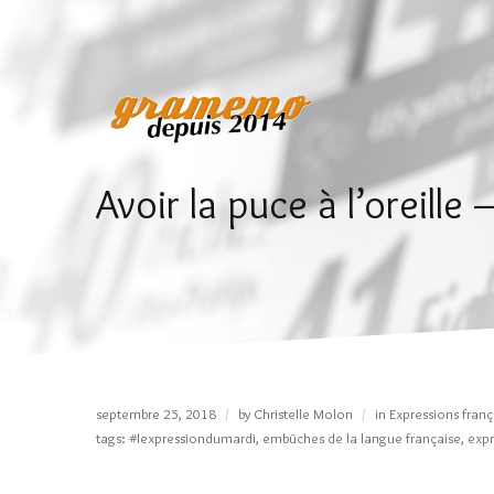
Avoir la puce à l’oreill
septembre 25, 2018
by
Christelle Molon
in
Expressions franç
tags:
#lexpressiondumardi
,
embûches de la langue française
,
expr