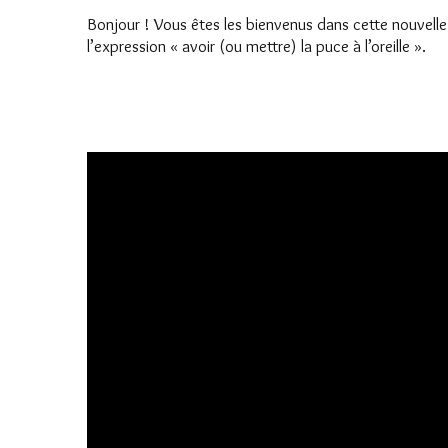
Bonjour ! Vous êtes les bienvenus dans cette nouvell
l’expression « avoir (ou mettre) la puce à l’oreille ».