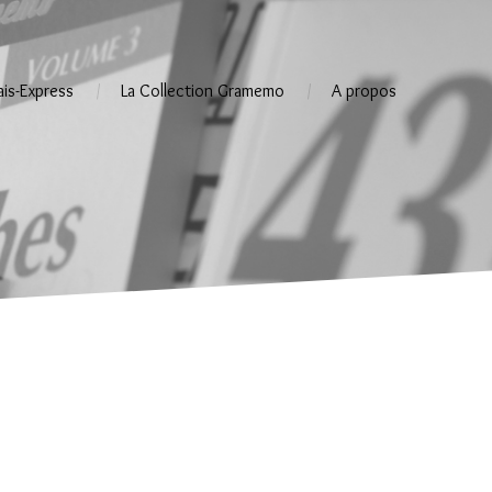
ais-Express
La Collection Gramemo
A propos