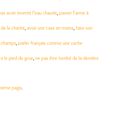
pas avoir inventé l’eau chaude
,
passer l’arme à
 de la charité
,
avoir une case en moins
,
faire son
s champs
,
parler français comme une vache
re le pied de grue
,
ne pas être tombé de la dernière
t même page
.