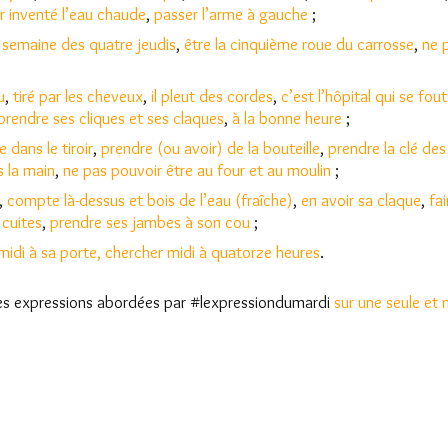
r inventé l’eau chaude
,
passer l’arme à gauche
;
a semaine des quatre jeudis
,
être la cinquième roue du carrosse
,
ne 
u
,
tiré par les cheveux
,
il pleut des cordes
,
c’est l’hôpital qui se fout
prendre ses cliques et ses claques
,
à la bonne heure
;
e dans le tiroir
,
prendre (ou avoir) de la bouteille
,
prendre la clé de
s la main
,
ne pas pouvoir être au four et au moulin
;
,
compte là-dessus et bois de l’eau (fraîche)
,
en avoir sa claque
,
fai
 cuites
,
prendre ses jambes à son cou
;
 midi à sa porte
, chercher midi à quatorze heures
.
es expressions abordées par #lexpressiondumardi
sur une seule e