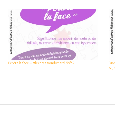
Perdre la face — #lexpressiondumardi 59/52
Dir
63/