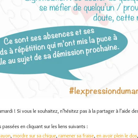
mardi ! Si vous le souhaitez, n’hésitez pas à la partager à l’aide des
passées en cliquant sur les liens suivants :
rayon
,
mordre sur sa chique
,
ramener sa fraise
,
en avoir plein le dos