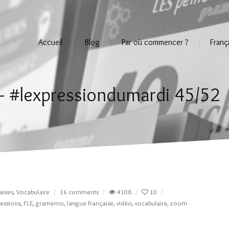
Accueil
Blog
Par où commencer ?
Franç
e — #lexpressiondumardi 45/52
aises
,
Vocabulaire
16 comments
4108
10
essions
,
FLE
,
gramemo
,
langue française
,
vidéo
,
vocabulaire
,
zoom