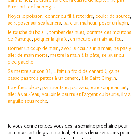
être sorti de l’auberge
.
Noyer le poisson
,
donner du fil à retordre
,
couler de source
,
se reposer sur ses lauriers
,
faire un malheur
,
poser un lapin
.
Je touche du bois !
,
tomber des nues
,
comme des moutons
de Panurge
,
peigner la girafe
,
en mettre sa main au feu
.
Donner un coup de main
,
avoir le cœur sur la main
,
ne pas y
aller de main morte
,
mettre la main à la pâte
,
se lever du
pied gauche
.
Se mettre sur son 31
,
il fait un froid de canard !
,
ça ne
casse pas trois pattes à un canard
,
à la Saint-Glinglin
.
Être fleur bleue
,
par monts et par vaux
,
être soupe au lait
,
aller à vau-l’eau
,
vouloir le beurre et l’argent du beurre
,
il y a
anguille sous roche
.
Je vous donne rendez-vous dès la semaine prochaine pour
un nouvel article grammatical, et dans deux semaines pour