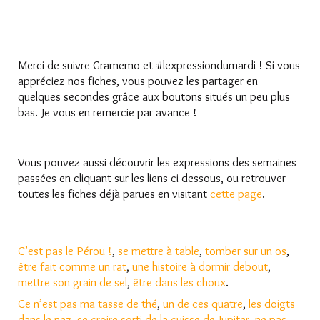
Merci de suivre Gramemo et #lexpressiondumardi ! Si vous
appréciez nos fiches, vous pouvez les partager en
quelques secondes grâce aux boutons situés un peu plus
bas. Je vous en remercie par avance !
Vous pouvez aussi découvrir les expressions des semaines
passées en cliquant sur les liens ci-dessous, ou retrouver
toutes les fiches déjà parues en visitant
cette page
.
C’est pas le Pérou !
,
se mettre à table
,
tomber sur un os
,
être fait comme un rat
,
une histoire à dormir debout
,
mettre son grain de sel
,
être dans les choux
.
Ce n’est pas ma tasse de thé
,
un de ces quatre
,
les doigts
dans le nez
,
se croire sorti de la cuisse de Jupiter
,
ne pas