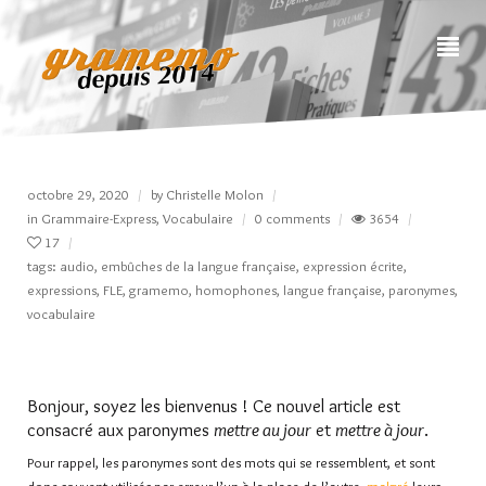
octobre 29, 2020
by
Christelle Molon
in
Grammaire-Express
,
Vocabulaire
0 comments
3654
17
tags:
audio
,
embûches de la langue française
,
expression écrite
,
expressions
,
FLE
,
gramemo
,
homophones
,
langue française
,
paronymes
,
vocabulaire
Bonjour, soyez les bienvenus ! Ce nouvel article est
consacré aux paronymes
mettre au jour
et
mettre à jour
.
Pour rappel, les paronymes sont des mots qui se ressemblent, et sont