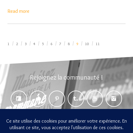
Read more
1
2
3
4
5
6
7
8
9
10
11
Rejoignez la communauté !