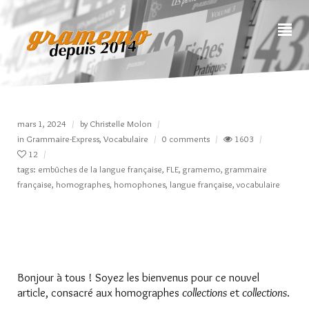
mars 1, 2024
by
Christelle Molon
in
Grammaire-Express
,
Vocabulaire
0 comments
1603
12
tags:
embûches de la langue française
,
FLE
,
gramemo
,
grammaire
française
,
homographes
,
homophones
,
langue française
,
vocabulaire
Bonjour à tous ! Soyez les bienvenus pour ce nouvel
article, consacré aux homographes
collections
et
collections
.