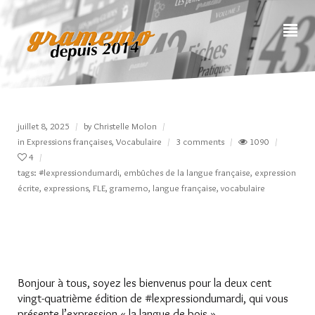
juillet 8, 2025
by
Christelle Molon
in
Expressions françaises
,
Vocabulaire
3 comments
1090
4
tags:
#lexpressiondumardi
,
embûches de la langue française
,
expression
écrite
,
expressions
,
FLE
,
gramemo
,
langue française
,
vocabulaire
Bonjour à tous, soyez les bienvenus pour la deux cent
vingt-quatrième édition de #lexpressiondumardi, qui vous
présente l’expression « la langue de bois ».