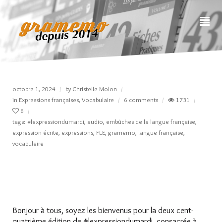
octobre 1, 2024
by
Christelle Molon
in
Expressions françaises
,
Vocabulaire
6 comments
1731
6
tags:
#lexpressiondumardi
,
audio
,
embûches de la langue française
,
expression écrite
,
expressions
,
FLE
,
gramemo
,
langue française
,
vocabulaire
Bonjour à tous, soyez les bienvenus pour la deux cent-
quatrième édition de #lexpressiondumardi, consacrée à