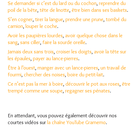
Se demander si c’est du lard ou du cochon
,
reprendre du
poil de la bête
,
tête de linotte
,
être bien dans ses baskets
.
S’en cogner
,
tirer la langue
,
prendre une prune
,
tombé du
camion
,
louper le coche
.
Avoir les paupières lourdes
,
avoir quelque chose dans le
sang
,
sans ciller
,
faire la sourde oreille
.
Jamais deux sans trois
,
croiser les doigts
,
avoir la tête sur
les épaules
,
payer au lance-pierres
.
Être à l’ouest
,
manger avec un lance-pierres
,
un travail de
fourmi
,
chercher des noises
,
boire du petit-lait
.
Ce n’est pas la mer à boire
,
découvrir le pot aux roses
,
être
trempé comme une soupe
,
regagner ses pénates
.
En attendant, vous pouvez également découvrir nos
courtes vidéos sur
la chaîne YouTube Gramemo
.