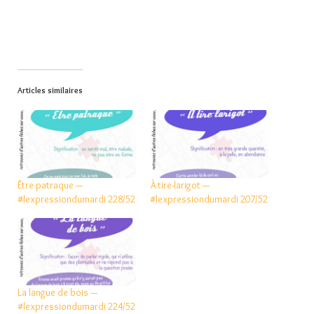
Articles similaires
Être patraque —
À tire-larigot —
#lexpressiondumardi 228/52
#lexpressiondumardi 207/52
La langue de bois —
#lexpressiondumardi 224/52