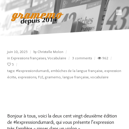
juin 10, 2025
by
Christelle Molon
in
Expressions françaises
,
Vocabulaire
3 comments
962
5
tags:
#lexpressiondumardi
,
embûches de la langue française
,
expression
écrite
,
expressions
,
FLE
,
gramemo
,
langue française
,
vocabulaire
Bonjour à tous, voici la deux cent vingt-deuxième édition
de #lexpressiondumardi, qui vous présente l’expression
très familière « pisser dans un violon ».