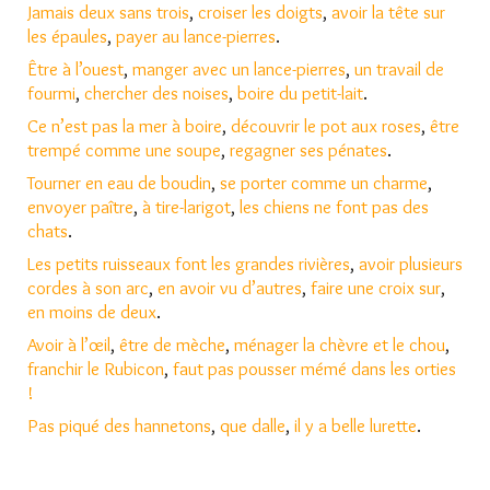
Jamais deux sans trois
,
croiser les doigts
,
avoir la tête sur
les épaules
,
payer au lance-pierres
.
Être à l’ouest
,
manger avec un lance-pierres
,
un travail de
fourmi
,
chercher des noises
,
boire du petit-lait
.
Ce n’est pas la mer à boire
,
découvrir le pot aux roses
,
être
trempé comme une soupe
,
regagner ses pénates
.
Tourner en eau de boudin
,
se porter comme un charme
,
envoyer paître
,
à tire-larigot
,
les chiens ne font pas des
chats
.
Les petits ruisseaux font les grandes rivières
,
avoir plusieurs
cordes à son arc
,
en avoir vu d’autres
,
faire une croix sur
,
en moins de deux
.
Avoir à l’œil
,
être de mèche
,
ménager la chèvre et le chou
,
franchir le Rubicon
,
faut pas pousser mémé dans l
e
s orties
!
Pas piqué des hannetons
,
que dalle
,
il y a belle lurette
.