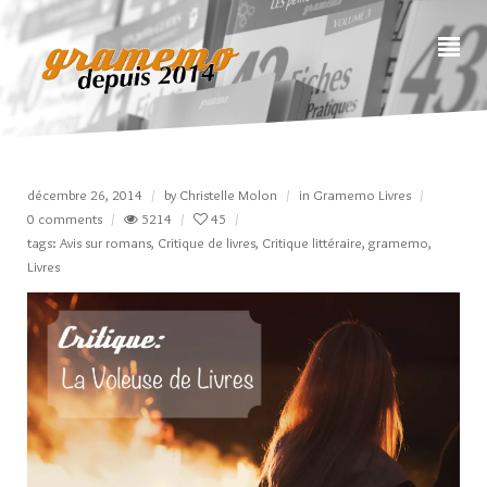
décembre 26, 2014
by
Christelle Molon
in
Gramemo Livres
0 comments
5214
45
tags:
Avis sur romans
,
Critique de livres
,
Critique littéraire
,
gramemo
,
Livres