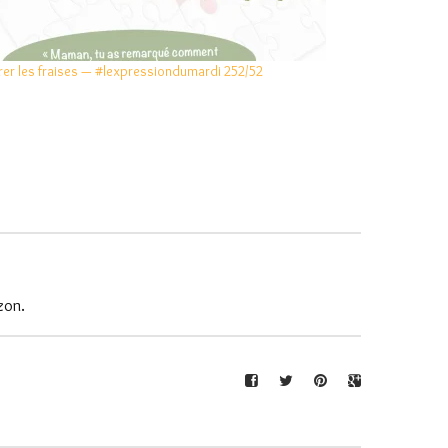
rer les fraises — #lexpressiondumardi 252/52
zon.