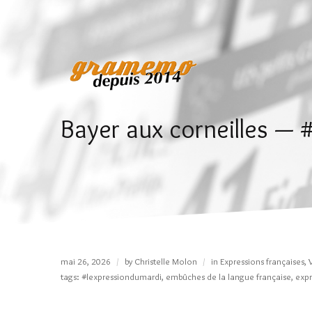
Bayer aux corneilles —
mai 26, 2026
by
Christelle Molon
in
Expressions françaises
,
tags:
#lexpressiondumardi
,
embûches de la langue française
,
expr