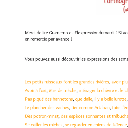
Merci de lire Gramemo et #lexpressiondumardi ! Si vou
en remercie par avance !
Vous pouvez aussi découvrir les expressions des semain
Les petits ruisseaux font les grandes rivières
,
avoir pl
Avoir à l’œil
,
être de mèche
,
ménager la chèvre et le 
Pas piqué des hannetons
,
que dalle
,
il y a belle lurette
Le plancher des vaches
,
fier comme Artaban
,
faire l’
Dès potron-minet
,
des espèces sonnantes et
trébuch
Se cailler les miches
,
se regarder en chiens de faïence