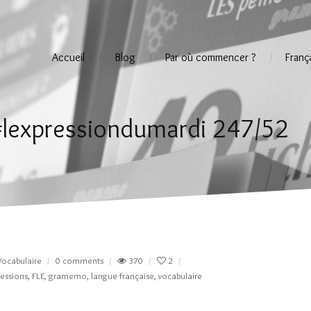
Accueil
Blog
Par où commencer ?
Franç
 #lexpressiondumardi 247/52
Vocabulaire
0 comments
370
2
essions
,
FLE
,
gramemo
,
langue française
,
vocabulaire