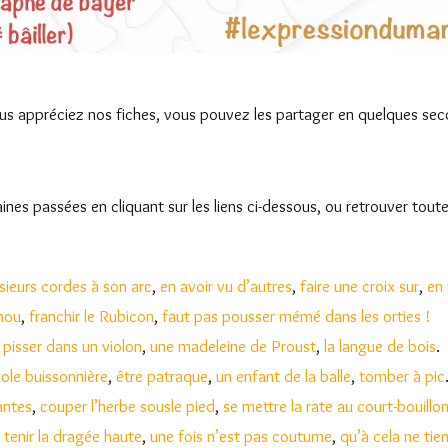
s appréciez nos fiches, vous pouvez les partager en quelques seco
es passées en cliquant sur les liens ci-dessous, ou retrouver toute
usieurs cordes à son arc
,
en avoir vu d’autres
,
faire une croix sur
,
en
chou
,
franchir le Rubicon
,
faut pas pousser mémé dans l
e
s orties !
,
pisser dans un violon
,
une madeleine de Proust
,
la langue de bois
.
école buissonnière
,
être patraque
,
un enfant de la balle
,
tomber à pic
antes
,
couper l’herbe
sous
le pied
,
se mettre la rate au court-bouillo
,
tenir la dragée haute
,
une fois n’est pas coutume
,
qu’à cela ne tie