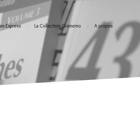
ais-Express
La Collection Gramemo
A propos