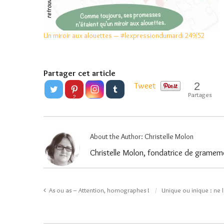
Un miroir aux alouettes — #lexpressiondumardi 249/52
Partager cet article
2
Tweet
Partages
2
About the Author:
Christelle Molon
Christelle Molon, fondatrice de gramemo
As ou as – Attention, homographes !
Unique ou inique : ne 