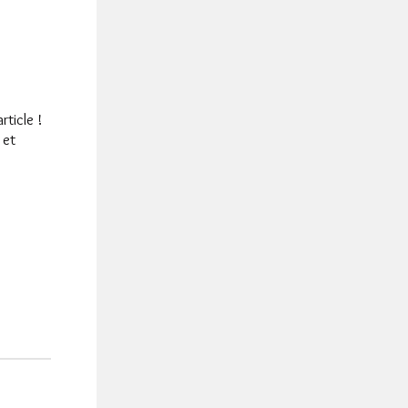
rticle !
 et