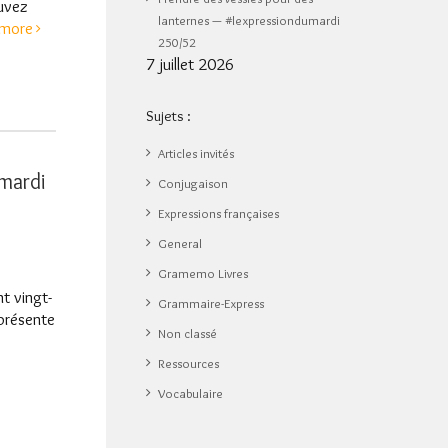
ouvez
lanternes — #lexpressiondumardi
more
250/52
7 juillet 2026
Sujets :
Articles invités
mardi
Conjugaison
Expressions françaises
General
Gramemo Livres
t vingt-
Grammaire-Express
présente
Non classé
Ressources
Vocabulaire