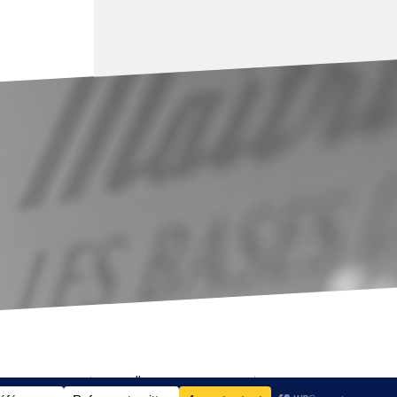
nçais-Express
La Collection Gramemo
A propos