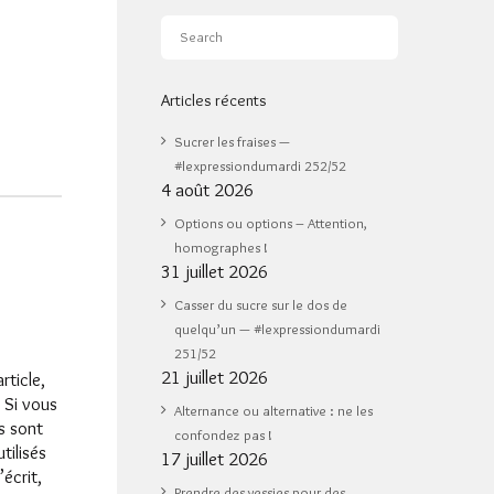
Articles récents
Sucrer les fraises —
#lexpressiondumardi 252/52
4 août 2026
Options ou options – Attention,
homographes !
31 juillet 2026
Casser du sucre sur le dos de
quelqu’un — #lexpressiondumardi
251/52
21 juillet 2026
rticle,
 Si vous
Alternance ou alternative : ne les
s sont
confondez pas !
tilisés
17 juillet 2026
’écrit,
Prendre des vessies pour des