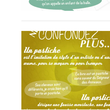
811
3