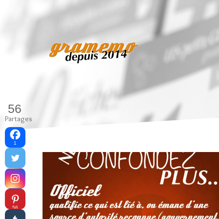
56
Partages
1
56