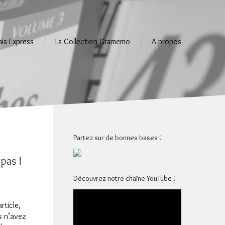
ais-Express
La Collection Gramemo
A propos
Partez sur de bonnes bases !
 pas !
Découvrez notre chaîne YouTube !
rticle,
s n’avez