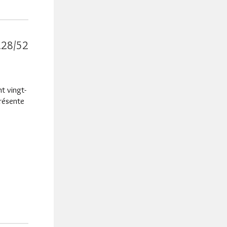
228/52
t vingt-
résente