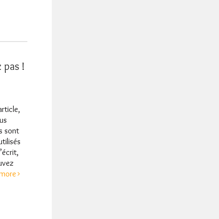
 pas !
rticle,
us
s sont
tilisés
’écrit,
ouvez
more