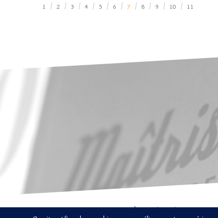
1
2
3
4
5
6
7
8
9
10
11
926
10
gramemo 2014-2026 Tous droits réservés