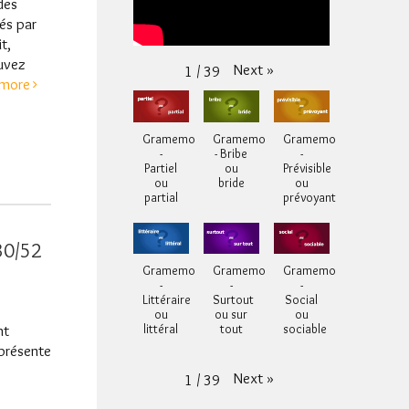
des
és par
t,
ouvez
Next
»
1
/
39
more
Gramemo
Gramemo
Gramemo
-
- Bribe
-
Partiel
ou
Prévisible
ou
bride
ou
partial
prévoyant
30/52
Gramemo
Gramemo
Gramemo
-
-
-
Littéraire
Surtout
Social
ou
ou sur
ou
nt
littéral
tout
sociable
 présente
Next
»
1
/
39