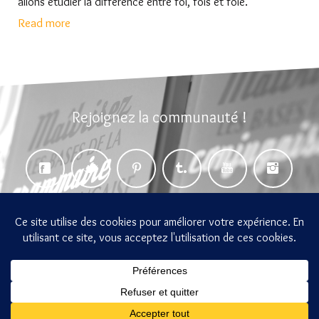
allons étudier la différence entre foi, fois et foie.
Read more
Rejoignez la communauté !
gramemo 2014-2026 Tous droits réservés
Accueil
Blog
Par où commencer ?
Français-Express
La Collection Gramemo
A propos