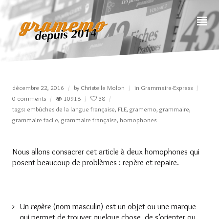
décembre 22, 2016
by
Christelle Molon
in
Grammaire-Express
0 comments
10918
38
tags:
embûches de la langue française
,
FLE
,
gramemo
,
grammaire
,
grammaire facile
,
grammaire française
,
homophones
Nous allons consacrer cet article à deux homophones qui
posent beaucoup de problèmes : repère et repaire.
Un
repère
(nom masculin) est un objet ou une marque
qui permet de trouver quelque chose, de s’orienter ou