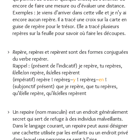
encore de faire une mesure ou d’évaluer une distance.
Exemples : Je viens d’arriver dans cette ville et je n’y ai
encore aucun repère. Il a tracé une croix sur la carte en
guise de repère pour le trésor. Elle a tracé plusieurs
repères sur la feuille pour savoir où faire les découpes.
Repère
,
repères
et
repèrent
sont des formes conjuguées
du verbe repérer.
Rappel : (présent de l’indicatif) je repère, tu repères,
il/elle/on repère, ils/elles repèrent
(impératif) repère ! repère
s
–
y
! repère
s
–
en
!
(subjonctif présent) que je repère, que tu repères,
qu’il/elle repère, qu’ils/elles repèrent
Un
repaire
(nom masculin) est un endroit généralement
secret qui sert de refuge à des individus malveillants.
Dans le langage courant, un
repaire
peut aussi désigner
une cachette utilisée par les enfants ou un endroit privé
dans lequel une personne se sent à l’aise.