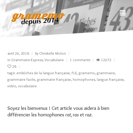
avril 26, 2018
by
Christelle Molon
in
Grammaire-Express
,
Vocabulaire
1 comments
12672
28
tags:
embûches de la langue française
,
FLE
,
gramemo
,
grammaire
,
grammaire facile
,
grammaire française
,
homophones
,
langue française
,
vidéo
,
vocabulaire
Soyez les bienvenus ! Cet article vous aidera à bien
différencier les homophones
rat, ras
et
raz.