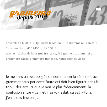
novembre 14, 2014
by
Christelle Molon
in
Grammaire-Express
1 comments
17400
100
tags:
embûches de la langue française
,
FLE
,
gramemo
,
grammaire
,
grammaire facile
,
grammaire française
,
homophones
,
vidéo
Je me sens un peu obligée de commencer la série de trucs
grammaticaux par cette faute qui doit bien figurer dans le
top 3 des erreurs que je vois le plus fréquemment : la
confusion entre « ça » et « sa »: « salut, sa va? » (brrr…
j’en ai des frissons).