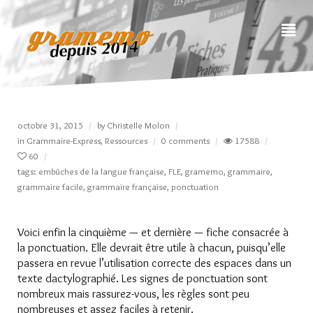
octobre 31, 2015
by
Christelle Molon
in
Grammaire-Express
,
Ressources
0 comments
17588
60
tags:
embûches de la langue française
,
FLE
,
gramemo
,
grammaire
,
grammaire facile
,
grammaire française
,
ponctuation
Voici enfin la cinquième — et dernière — fiche consacrée à
la ponctuation. Elle devrait être utile à chacun, puisqu’elle
passera en revue l’utilisation correcte des espaces dans un
texte dactylographié. Les signes de ponctuation sont
nombreux mais rassurez-vous, les règles sont peu
nombreuses et assez faciles à retenir.