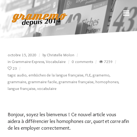
octobre 15, 2020
by
Christelle Molon
in
Grammaire-Express
,
Vocabulaire
0 comments
7259
23
tags:
audio
,
embûches de la langue française
,
FLE
,
gramemo
,
grammaire
,
grammaire facile
,
grammaire française
,
homophones
,
langue française
,
vocabulaire
Bonjour, soyez les bienvenus ! Ce nouvel article vous
aidera à différencier les homophones
car
,
quart
et
carre
afin
de les employer correctement.