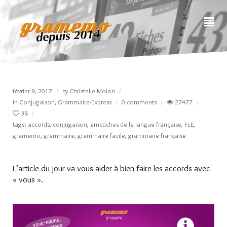
février 9, 2017
by
Christelle Molon
in
Conjugaison
,
Grammaire-Express
0 comments
27477
38
tags:
accords
,
conjugaison
,
embûches de la langue française
,
FLE
,
gramemo
,
grammaire
,
grammaire facile
,
grammaire française
L’article du jour va vous aider à bien faire les accords avec
« vous ».