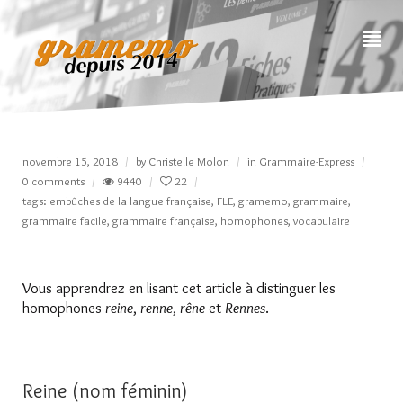
novembre 15, 2018
by
Christelle Molon
in
Grammaire-Express
0 comments
9440
22
tags:
embûches de la langue française
,
FLE
,
gramemo
,
grammaire
,
grammaire facile
,
grammaire française
,
homophones
,
vocabulaire
Vous apprendrez en lisant cet article à distinguer les
homophones
reine
,
renne
,
rêne
et
Rennes
.
Reine (nom féminin)