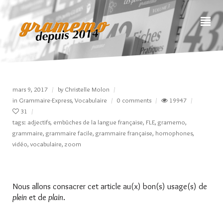
mars 9, 2017
by
Christelle Molon
in
Grammaire-Express
,
Vocabulaire
0 comments
19947
31
tags:
adjectifs
,
embûches de la langue française
,
FLE
,
gramemo
,
grammaire
,
grammaire facile
,
grammaire française
,
homophones
,
vidéo
,
vocabulaire
,
zoom
Nous allons consacrer cet article au(x) bon(s) usage(s) de
plein
et de
plain
.