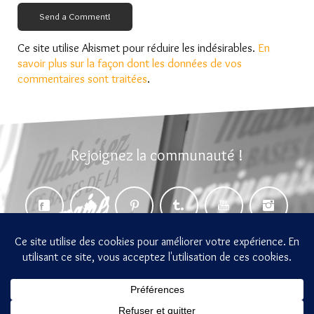
Send a Comment!
Ce site utilise Akismet pour réduire les indésirables.
En
savoir plus sur la façon dont les données de vos
commentaires sont traitées
.
Rejoignez la communauté !
gramemo 2014-2026 Tous droits réservés
Accueil
Blog
Par où commencer ?