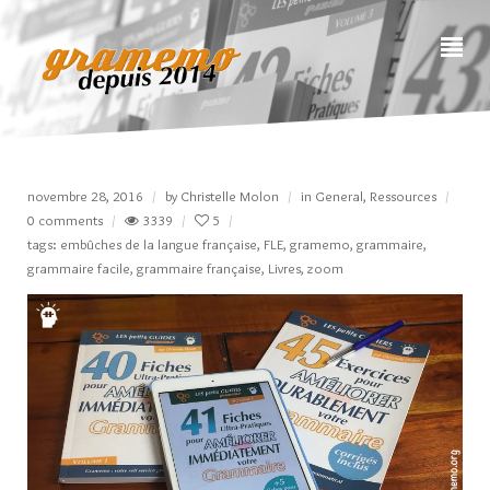
novembre 28, 2016
by
Christelle Molon
in
General
,
Ressources
0 comments
3339
5
tags:
embûches de la langue française
,
FLE
,
gramemo
,
grammaire
,
grammaire facile
,
grammaire française
,
Livres
,
zoom