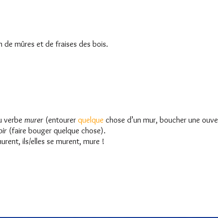
n de mûres et de fraises des bois.
u verbe
murer
(entourer
quelque
chose d’un mur, boucher une ouver
ir
(faire bouger quelque chose).
murent, ils/elles se murent, mure !