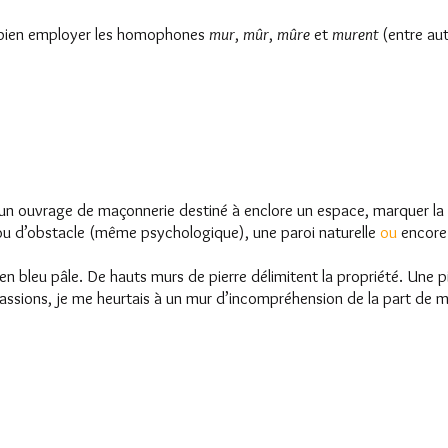
 à bien employer les homophones
mur
,
mûr
,
mûre
et
murent
(entre aut
n ouvrage de maçonnerie destiné à enclore un espace, marquer la di
 ou d’obstacle (même psychologique), une paroi naturelle
ou
encore 
 bleu pâle. De hauts murs de pierre délimitent la propriété. Une pi
 passions, je me heurtais à un mur d’incompréhension de la part de 