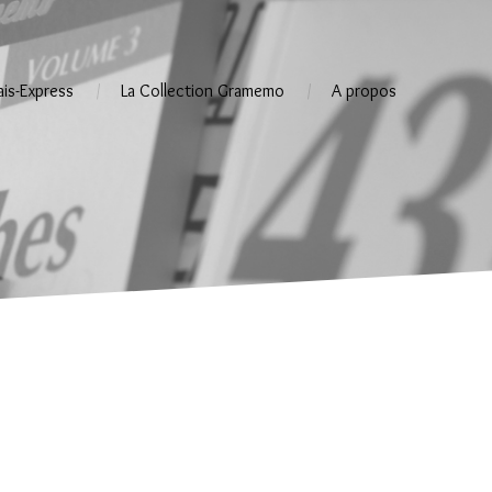
ais-Express
La Collection Gramemo
A propos