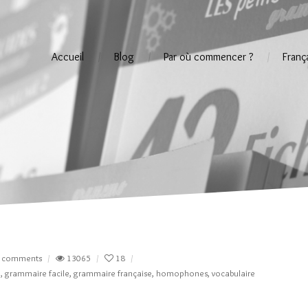
Accueil
Blog
Par où commencer ?
Franç
t
 comments
13065
18
e
,
grammaire facile
,
grammaire française
,
homophones
,
vocabulaire