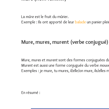
La
mûre
est le fruit du mûrier.
Exemple : Ils ont apporté de leur
balade
un panier plei
Mure, mures, murent (verbe conjugué)
Mure
,
mures
et
murent
sont des formes conjuguées d
Murent
est aussi une forme conjuguée du verbe
mouvo
Exemples : je mure, tu mures, il/elle/on mure, ils/elles 
En résumé :