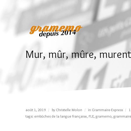
Mur, mûr, mûre, muren
août 1, 2019
by
Christelle Molon
in
Grammaire-Express
1
tags:
embûches de la langue française
,
FLE
,
gramemo
,
grammair