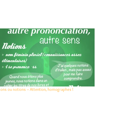
ions ou notions – Attention, homographes !