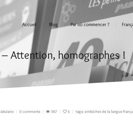
Accueil
Blog
Par où commencer ?
Franç
s – Attention, homographes !
abulaire
0 comments
387
6
tags:
embûches de la langue frança