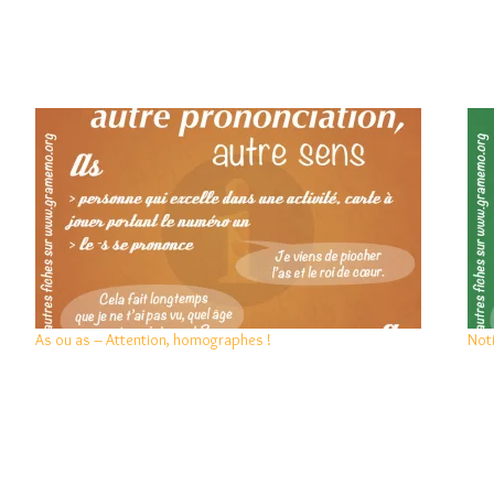
As ou as – Attention, homographes !
Not