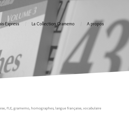
ais-Express
La Collection Gramemo
A propos
ise
,
FLE
,
gramemo
,
homographes
,
langue française
,
vocabulaire