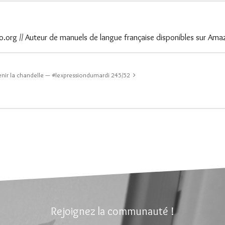
.org // Auteur de manuels de langue française disponibles sur Ama
enir la chandelle — #lexpressiondumardi 245/52
Rejoignez la communauté !