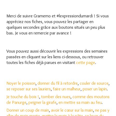
Merci de suivre Gramemo et #lexpressiondumardi ! Si vous
appréciez nos fiches, vous pouvez les partager en
quelques secondes grâce aux boutons situés un peu plus
bas. Je vous en remercie par avance !
Vous pouvez aussi découvrir les expressions des semaines
passées en cliquant sur les liens ci-dessous, ou retrouver
toutes les fiches déjà parues en visitant
cette page
.
Noyer le poisson
,
donner du fil à retordre
,
couler de source
,
se reposer sur ses lauriers
,
faire un malheur
,
poser un lapin
.
Je touche du bois !
,
tomber des nues
,
comme des moutons
de Panurge
,
peigner la girafe
,
en mettre sa main au feu
.
Donner un coup de main
,
avoir le cœur sur la main
,
ne pas y
aller de main morte
,
mettre la main à la pâte
,
se lever du