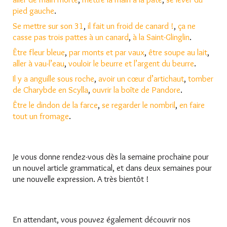
pied gauche
.
Se mettre sur son 31
,
il fait un froid de canard !
,
ça ne
casse pas trois pattes à un canard
,
à la Saint-Glinglin
.
Être fleur bleue
,
par monts et par vaux
,
être soupe au lait
,
aller à vau-l’eau
,
vouloir le beurre et l’argent du beurre
.
Il y a anguille sous roche
,
avoir un cœur d’artichaut
,
tomber
de Charybde en Scylla
,
ouvrir la boîte de Pandore
.
Être le dindon de la farce
,
se regarder le nombril
,
en faire
tout un fromage
.
Je vous donne rendez-vous dès la semaine prochaine pour
un nouvel article grammatical, et dans deux semaines pour
une nouvelle expression. A très bientôt !
En attendant, vous pouvez également découvrir nos