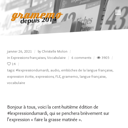
janvier 26, 2021
by
Christelle Molon
in
Expressions françaises
,
Vocabulaire
6 comments
3905
14
tags:
#lexpressiondumardi
,
audio
,
embûches de la langue française
,
expression écrite
,
expressions
,
FLE
,
gramemo
,
langue française
,
vocabulaire
Bonjour à tous, voici la cent-huitième édition de
#lexpressiondumardi, qui se penchera brièvement sur
l’expression « faire la grasse matinée ».