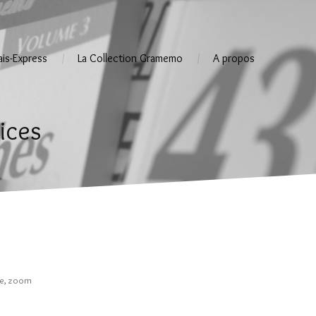
ais-Express
La Collection Gramemo
A propos
ices
re
,
zoom