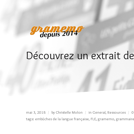
Découvrez un extrait de
mai 3, 2018
by
Christelle Molon
in
General
,
Ressources
0
tags:
embûches de la langue française
,
FLE
,
gramemo
,
grammair