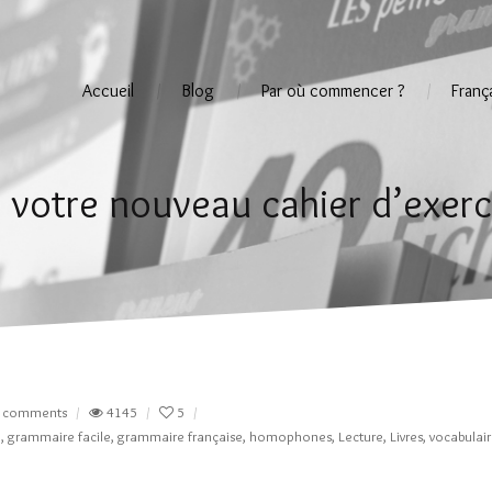
Accueil
Blog
Par où commencer ?
Franç
 votre nouveau cahier d’exerc
 comments
4145
5
e
,
grammaire facile
,
grammaire française
,
homophones
,
Lecture
,
Livres
,
vocabulai