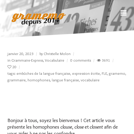
janvier 20, 2023
by
Christelle Molon
in
Grammaire-Express
,
Vocabulaire
0 comments
3691
20
tags:
embûches de la langue française
,
expression écrite
,
FLE
,
gramemo
,
grammaire
,
homophones
,
langue française
,
vocabulaire
Bonjour à tous, soyez les bienvenus ! Cet article vous
présente les homophones
clause
,
close
et
closent
afin de
vous aider à ne pas les confondre.