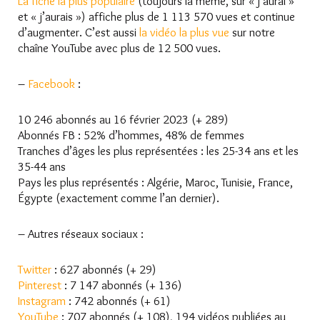
La fiche la plus populaire
(toujours la même, sur « j’aurai »
et « j’aurais ») affiche plus de 1 113 570 vues et continue
d’augmenter. C’est aussi
la vidéo la plus vue
sur notre
chaîne YouTube avec plus de 12 500 vues.
–
Facebook
:
10 246 abonnés au 16 février 2023 (+ 289)
Abonnés FB : 52% d’hommes, 48% de femmes
Tranches d’âges les plus représentées : les 25-34 ans et les
35-44 ans
Pays les plus représentés : Algérie, Maroc, Tunisie, France,
Égypte (exactement comme l’an dernier).
– Autres réseaux sociaux :
Twitter
: 627 abonnés (+ 29)
Pinterest
: 7 147 abonnés (+ 136)
Instagram
: 742 abonnés (+ 61)
YouTube
: 707 abonnés (+ 108), 194 vidéos publiées au