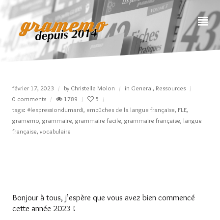
février 17, 2023
by
Christelle Molon
in
General
,
Ressources
0 comments
1789
5
tags:
#lexpressiondumardi
,
embûches de la langue française
,
FLE
,
gramemo
,
grammaire
,
grammaire facile
,
grammaire française
,
langue
française
,
vocabulaire
Bonjour à tous, j’espère que vous avez bien commencé
cette année 2023 !