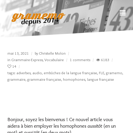
mai 13, 2021
by
Christelle Molon
in
Grammaire-Express
,
Vocabulaire
1 comments
6183
14
tags:
adverbes
,
audio
,
embûches de la langue française
,
FLE
,
gramemo
,
grammaire
,
grammaire française
,
homophones
,
langue française
Bonjour, soyez les bienvenus ! Ce nouvel article vous
aidera à bien employer les homophones
aussitôt
(en un
mot) et
aussi tôt
(en deux mots).